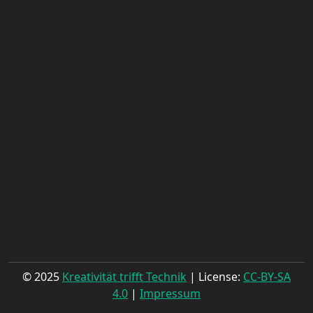
© 2025
Kreativität trifft Technik
| License:
CC-BY-SA
4.0
|
Impressum