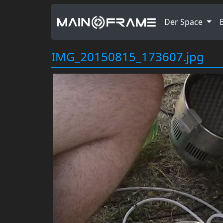
Der Space
IMG_20150815_173607.jpg