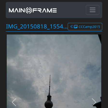
IMG_20150818_155435.jpg
CCCamp2015