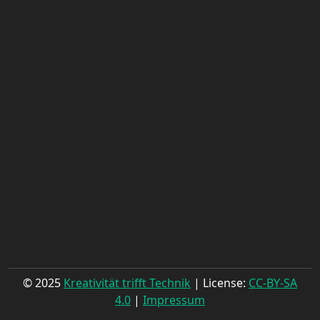
© 2025
Kreativität trifft Technik
| License:
CC-BY-SA
4.0
|
Impressum