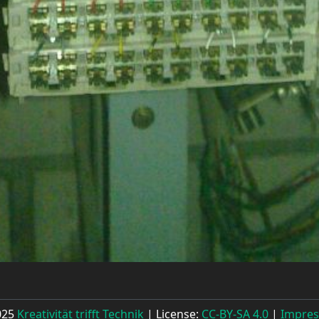
025
Kreativität trifft Technik
| License:
CC-BY-SA 4.0
|
Impre