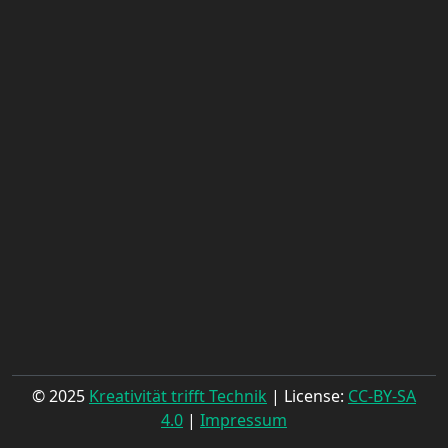
© 2025
Kreativität trifft Technik
| License:
CC-BY-SA
4.0
|
Impressum