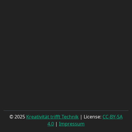
© 2025
Kreativität trifft Technik
| License:
CC-BY-SA
4.0
|
Impressum