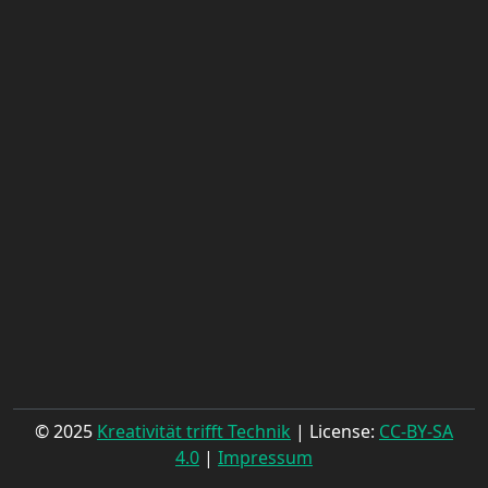
© 2025
Kreativität trifft Technik
| License:
CC-BY-SA
4.0
|
Impressum