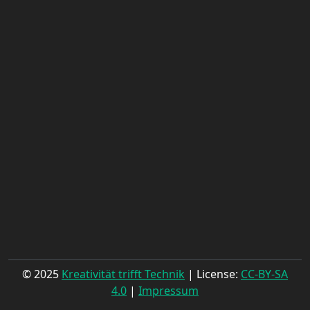
© 2025
Kreativität trifft Technik
| License:
CC-BY-SA
4.0
|
Impressum