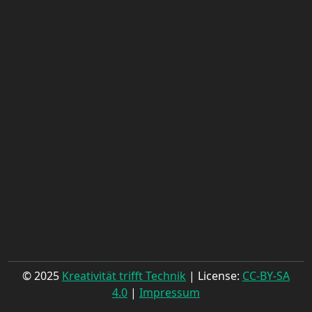
© 2025
Kreativität trifft Technik
| License:
CC-BY-SA
4.0
|
Impressum