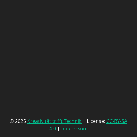
© 2025
Kreativität trifft Technik
| License:
CC-BY-SA
4.0
|
Impressum