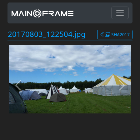
20170803_122504.jpg
SHA2017