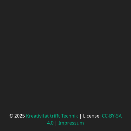
© 2025
Kreativität trifft Technik
| License:
CC-BY-SA
4.0
|
Impressum