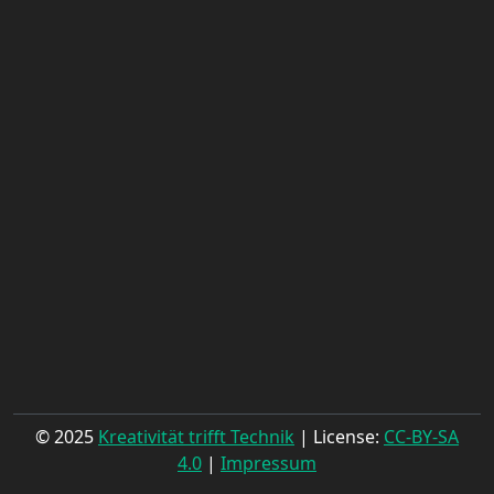
© 2025
Kreativität trifft Technik
| License:
CC-BY-SA
4.0
|
Impressum