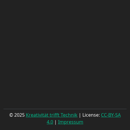
© 2025
Kreativität trifft Technik
| License:
CC-BY-SA
4.0
|
Impressum