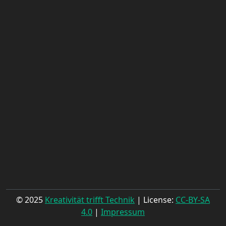
© 2025
Kreativität trifft Technik
| License:
CC-BY-SA
4.0
|
Impressum