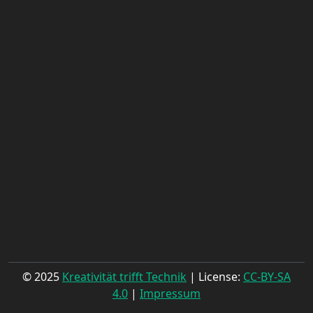
© 2025
Kreativität trifft Technik
| License:
CC-BY-SA
4.0
|
Impressum