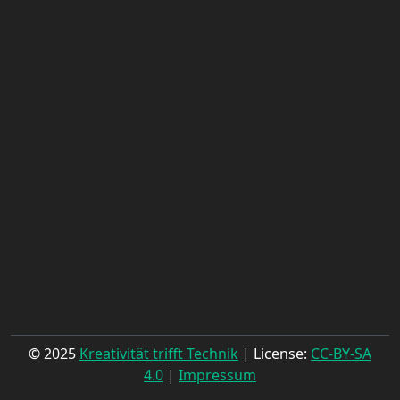
© 2025
Kreativität trifft Technik
| License:
CC-BY-SA
4.0
|
Impressum