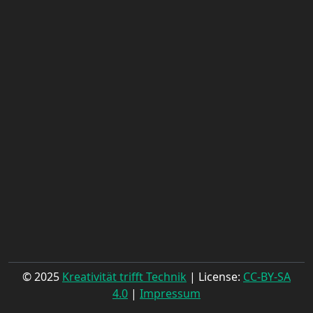
© 2025
Kreativität trifft Technik
| License:
CC-BY-SA
4.0
|
Impressum