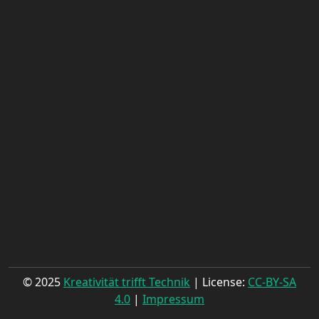
© 2025
Kreativität trifft Technik
| License:
CC-BY-SA
4.0
|
Impressum