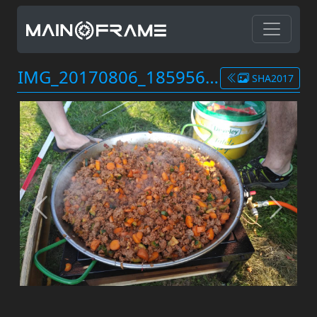
IMG_20170806_1859561.jpg
SHA2017