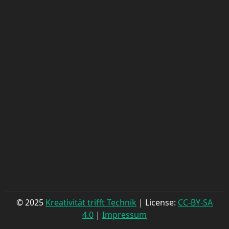
© 2025
Kreativität trifft Technik
| License:
CC-BY-SA
4.0
|
Impressum