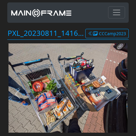
PXL_20230811_141631586.jpg
CCCamp2023