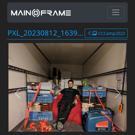
PXL_20230812_163953681.jpg
CCCamp2023