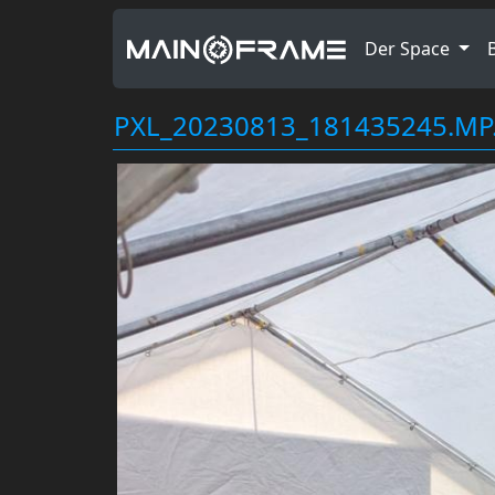
Der Space
PXL_20230813_181435245.MP.