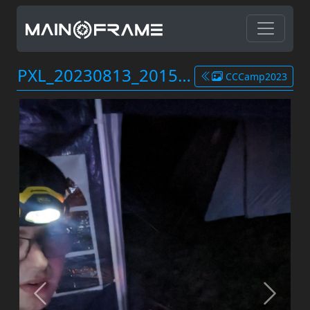
PXL_20230813_201539669.MP.jpg
CCCamp2023