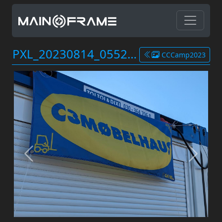
PXL_20230814_055235233.MP.jpg
CCCamp2023