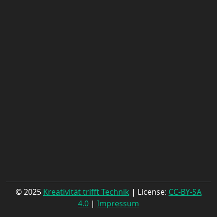
© 2025
Kreativität trifft Technik
| License:
CC-BY-SA
4.0
|
Impressum