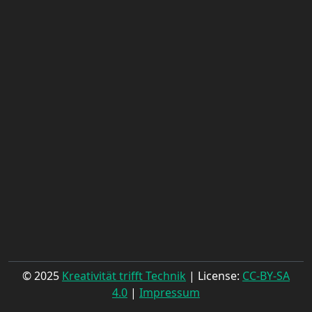
© 2025
Kreativität trifft Technik
| License:
CC-BY-SA
4.0
|
Impressum