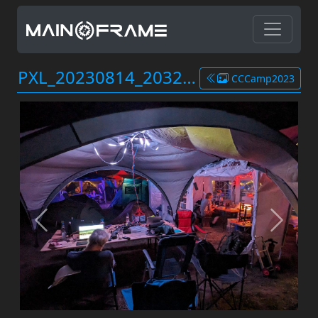
PXL_20230814_203254008.jpg
CCCamp2023