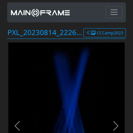
PXL_20230814_222634764.jpg
CCCamp2023