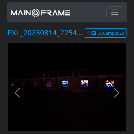
PXL_20230814_225455859.jpg
CCCamp2023