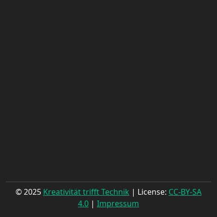
© 2025
Kreativität trifft Technik
| License:
CC-BY-SA
4.0
|
Impressum