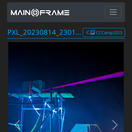
PXL_20230814_230134102.jpg
CCCamp2023