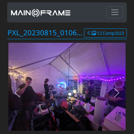
PXL_20230815_010640241.jpg
CCCamp2023