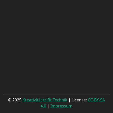
© 2025
Kreativität trifft Technik
| License:
CC-BY-SA
4.0
|
Impressum