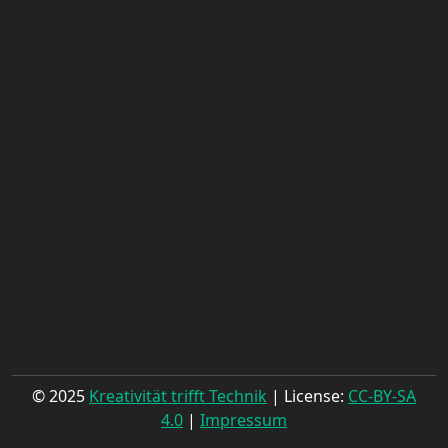
© 2025
Kreativität trifft Technik
| License:
CC-BY-SA
4.0
|
Impressum