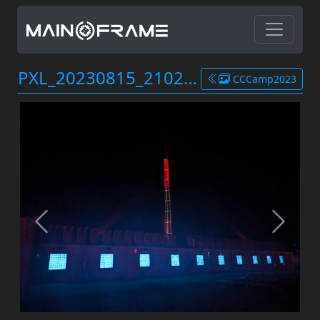
PXL_20230815_210259623.jpg
CCCamp2023