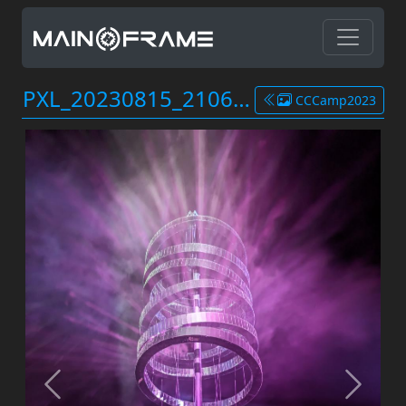
PXL_20230815_210646496.jpg
CCCamp2023