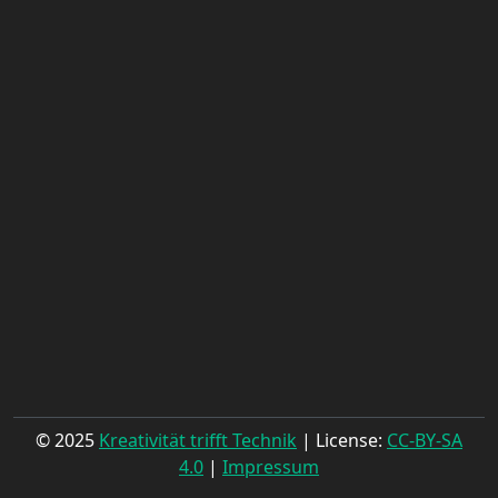
© 2025
Kreativität trifft Technik
| License:
CC-BY-SA
4.0
|
Impressum