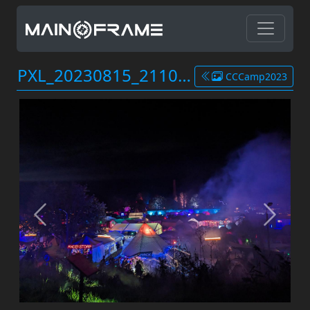
PXL_20230815_211037382.jpg
CCCamp2023