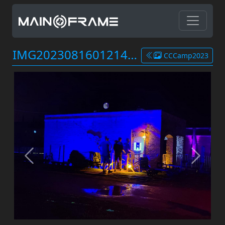
IMG20230816012149.jpg
CCCamp2023