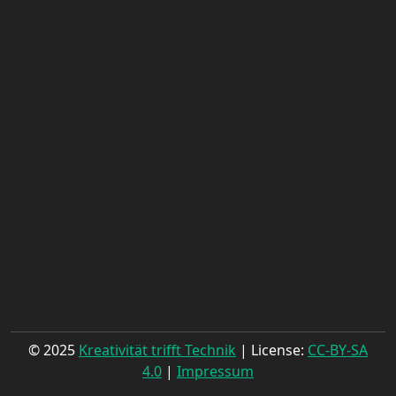
© 2025
Kreativität trifft Technik
| License:
CC-BY-SA
4.0
|
Impressum