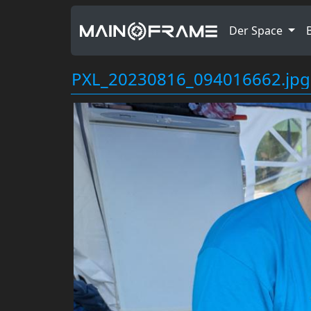
Der Space
PXL_20230816_094016662.jpg