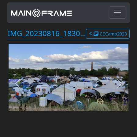
IMG_20230816_183044.jpg
CCCamp2023