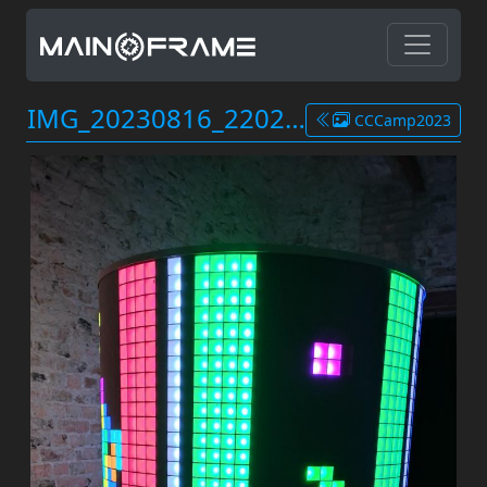
IMG_20230816_220226.jpg
CCCamp2023