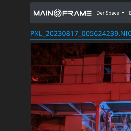
Der Space
PXL_20230817_005624239.NIG