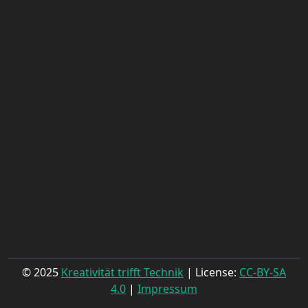
© 2025
Kreativität trifft Technik
| License:
CC-BY-SA
4.0
|
Impressum