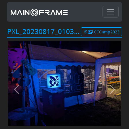
PXL_20230817_010322161.jpg
CCCamp2023