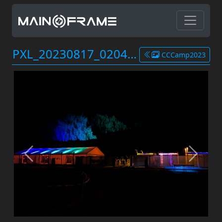
PXL_20230817_020413353.jpg
CCCamp2023