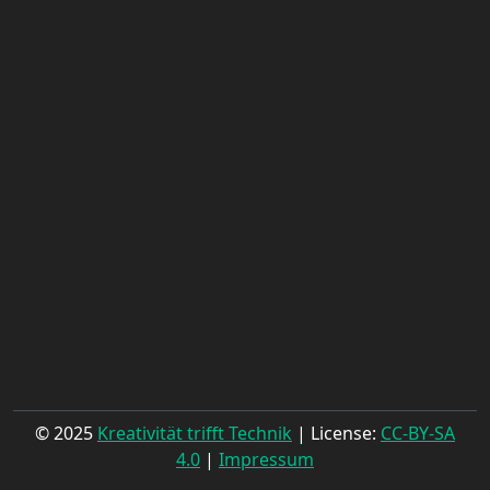
© 2025
Kreativität trifft Technik
| License:
CC-BY-SA
4.0
|
Impressum