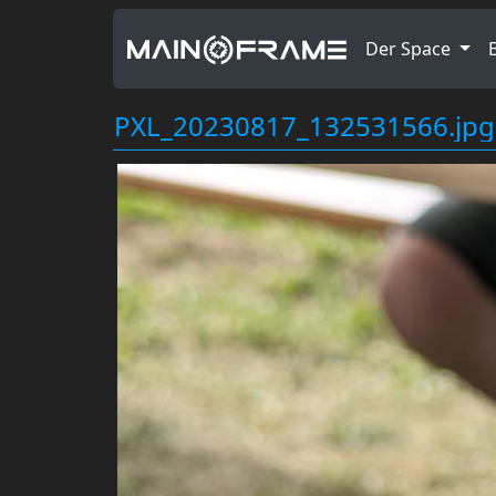
Der Space
PXL_20230817_132531566.jpg