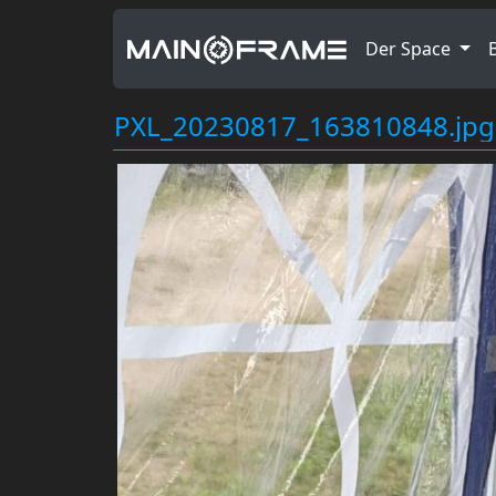
Der Space
PXL_20230817_163810848.jpg