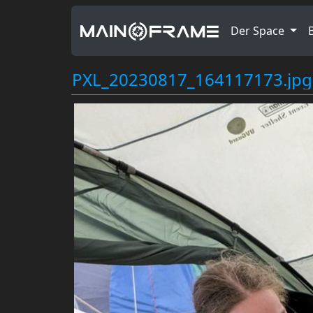
Der Space
PXL_20230817_164117173.jpg