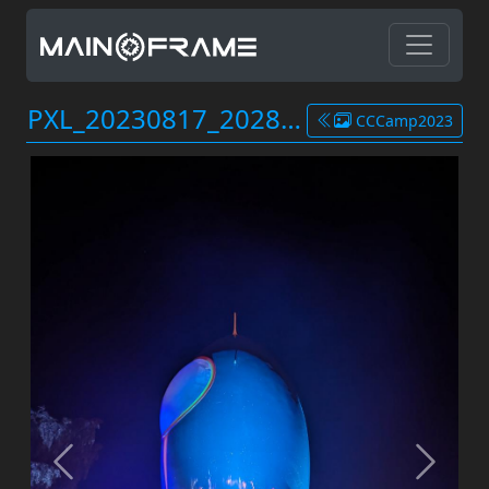
PXL_20230817_202828786.jpg
CCCamp2023