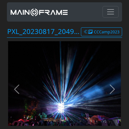
PXL_20230817_204937846.jpg
CCCamp2023