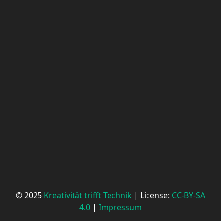
© 2025
Kreativität trifft Technik
| License:
CC-BY-SA
4.0
|
Impressum