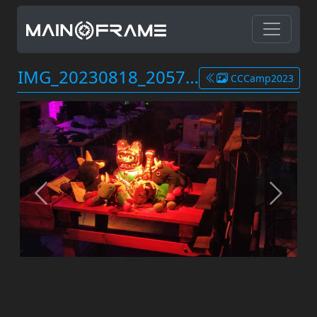
IMG_20230818_205711.jpg
CCCamp2023