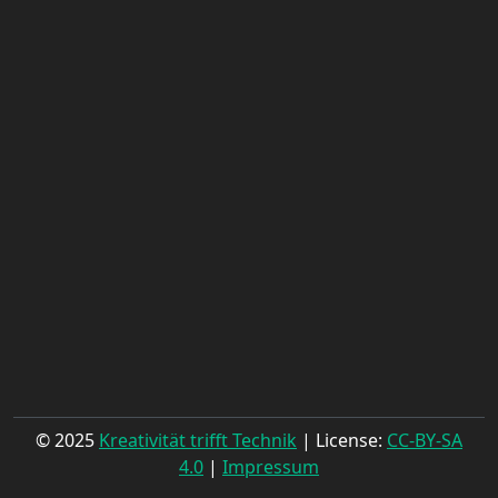
© 2025
Kreativität trifft Technik
| License:
CC-BY-SA
4.0
|
Impressum