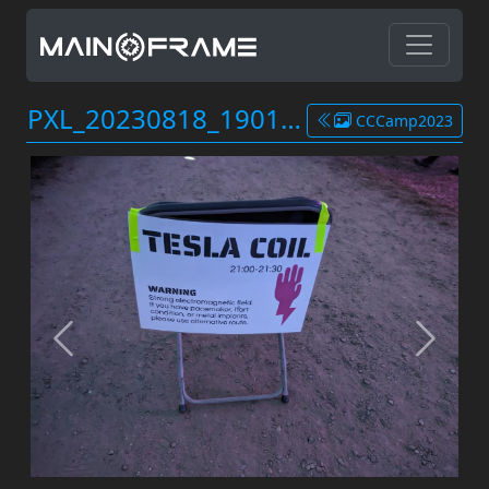
PXL_20230818_190142087.jpg
CCCamp2023