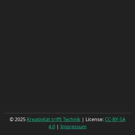
© 2025
Kreativität trifft Technik
| License:
CC-BY-SA
4.0
|
Impressum