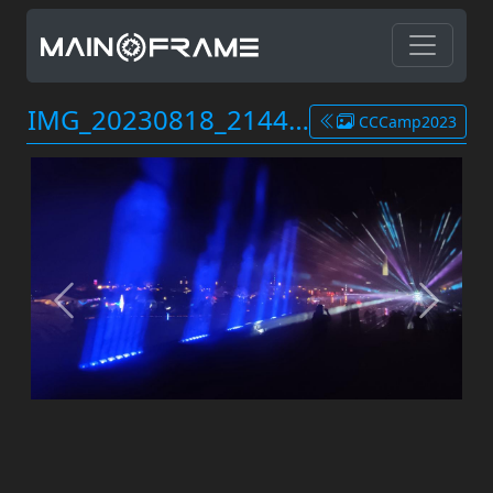
IMG_20230818_214424.jpg
CCCamp2023