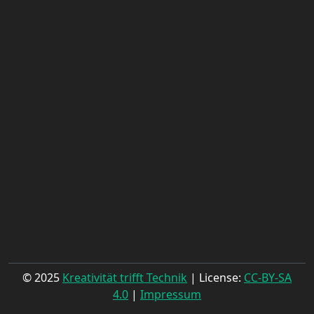
© 2025
Kreativität trifft Technik
| License:
CC-BY-SA
4.0
|
Impressum