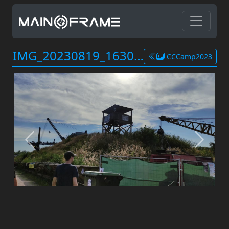
IMG_20230819_163020.jpg
CCCamp2023